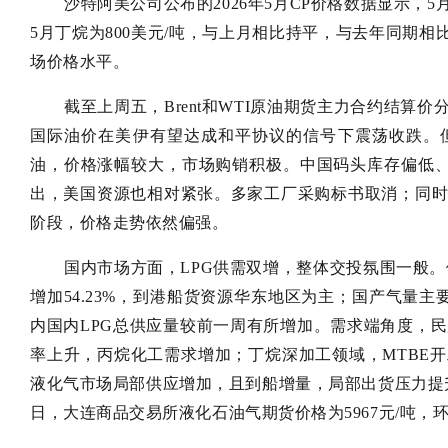
沙特阿美公司公布的2026年5月CP价格数据显示，5
5月丁烷为800美元/吨，与上月相比持平，与去年同期相比
场价格水平。
截至上周五，Brent和WTI原油期货主力合约结算价分别为
国际油价在美伊有望达成和平协议的信号下震荡收跌。但
油，价格涨幅较大，市场购销积极。中国码头库存偏低、
出，美国资源也相对紧张。多家工厂采购标书取消；同
阶段，价格走势依然偏强。
国内市场方面，LPG供需双增，整体交投氛围一般。供
增加54.23%，到港船货资源华东地区为主；国产气量主
内国内LPG总供应量较前一周有所增加。需求端角度，
率上升，丙烷化工需求增加；丁烷深加工领域，MTBE
液化气市场局部供应增加，且到船增量，局部出货压力提升
日，大连商品交易所液化石油气期货价格为5967元/吨，环比